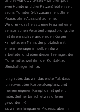
Und es war COVID-Zeit – wir drei (plus 
zwei Hunde und drei Katzen) lebten seit 
sechs Monaten 24/7 zusammen. Ohne 
Pause, ohne Aussicht auf eine.
Wir drei – das heisst: eine Frau mit einer 
sensorischen Verarbeitungsstörung, die 
mit ihrem sich verändernden Körper 
kämpfte; ein Mann, der plötzlich mit 
einem Teenager im selben Büro 
arbeitete; und eben dieser Teenager, der 
Mühe hatte, weil ihm der Kontakt zu 
Gleichaltrigen fehlte. 
Ich glaube, das war das erste Mal, dass 
ich etwas über Körperakzeptanz und 
meinen eigenen Kampf damit geteilt 
habe. Seither bin ich etwas offener 
geworden :-)
Es war ein langsamer Prozess, aber in 