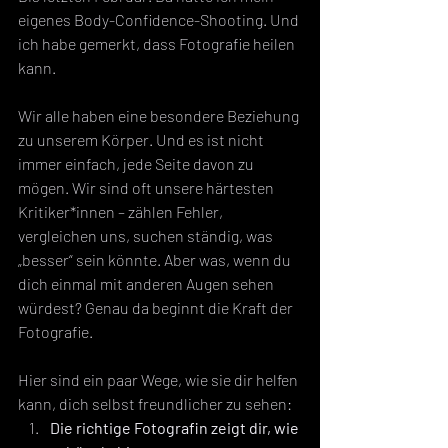
eigenes Body-Confidence-Shooting. Und 
ich habe gemerkt, dass Fotografie heilen 
kann.
Wir alle haben eine besondere Beziehung 
zu unserem Körper. Und es ist nicht 
immer einfach, jede Seite davon zu 
mögen. Wir sind oft unsere härtesten 
Kritiker*innen – zählen Fehler, 
vergleichen uns, suchen ständig, was 
„besser“ sein könnte. Aber was, wenn du 
dich einmal mit anderen Augen sehen 
würdest? Genau da beginnt die Kraft der 
Fotografie.
Hier sind ein paar Wege, wie sie dir helfen 
kann, dich selbst freundlicher zu sehen:
Die richtige Fotografin zeigt dir, wie 