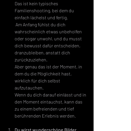
Das ist kein typisches 
Familienshooting, bei dem du 
einfach lächelst und fertig.
 Am Anfang fühlst du dich 
wahrscheinlich etwas unbeholfen 
oder sogar unwohl, und du musst 
dich bewusst dafür entscheiden, 
dranzubleiben, anstatt dich 
zurückzuziehen.
Aber genau das ist der Moment, in 
dem du die Möglichkeit hast, 
wirklich für dich selbst 
aufzutauchen. 
Wenn du dich darauf einlässt und in 
den Moment eintauchst, kann das 
zu einem befreienden und tief 
berührenden Erlebnis werden.
Du wirst wunderschöne Bilder 