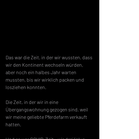
Das war die Zeit, in der wir wussten, dass 
wir den Kontinent wechseln würden, 
aber noch ein halbes Jahr warten 
mussten, bis wir wirklich packen und 
losziehen konnten.
Die Zeit, in der wir in eine 
Übergangswohnung gezogen sind, weil 
wir meine geliebte Pferdefarm verkauft 
hatten.