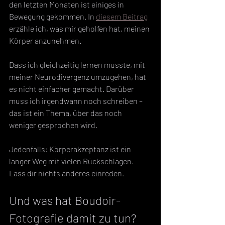
den letzten Monaten ist einiges in 
Bewegung gekommen. In 
diesem Beitrag
erzähle ich, was mir geholfen hat, meinen 
Körper anzunehmen.
Dass ich gleichzeitig lernen musste, mit 
meiner Neurodivergenz umzugehen, hat 
es nicht einfacher gemacht. Darüber 
muss ich irgendwann noch schreiben – 
das ist ein Thema, über das noch 
weniger gesprochen wird.
Jedenfalls: Körperakzeptanz ist ein 
langer Weg mit vielen Rückschlägen. 
Lass dir nichts anderes einreden.
Und was hat Boudoir-
Fotografie damit zu tun?