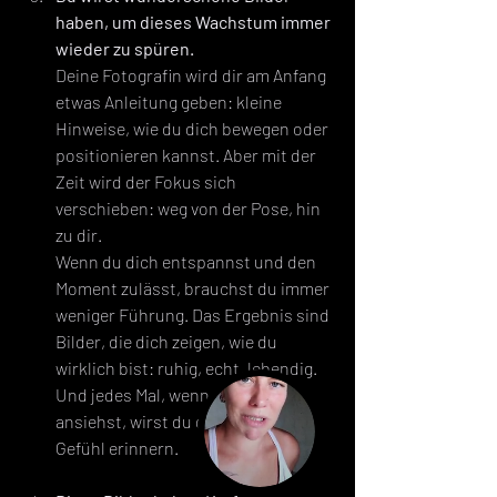
haben, um dieses Wachstum immer 
wieder zu spüren.
Deine Fotografin wird dir am Anfang 
etwas Anleitung geben: kleine 
Hinweise, wie du dich bewegen oder 
positionieren kannst. Aber mit der 
Zeit wird der Fokus sich 
verschieben: weg von der Pose, hin 
zu dir.
Wenn du dich entspannst und den 
Moment zulässt, brauchst du immer 
weniger Führung. Das Ergebnis sind 
Bilder, die dich zeigen, wie du 
wirklich bist: ruhig, echt, lebendig. 
Und jedes Mal, wenn du sie 
ansiehst, wirst du dich an dieses 
Gefühl erinnern.