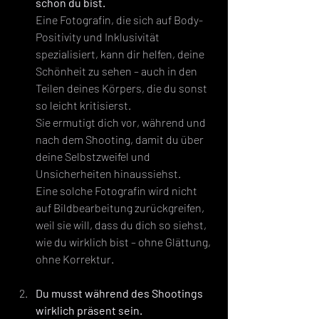
schön du bist.
Eine Fotografin, die sich auf Body-
Positivity und Inklusivität 
spezialisiert, kann dir helfen, deine 
Schönheit zu sehen – auch in den 
Teilen deines Körpers, die du sonst 
so leicht kritisierst. 
Sie ermutigt dich vor, während und 
nach dem Shooting, damit du über 
deine Selbstzweifel und 
Unsicherheiten hinaussiehst.
Eine solche Fotografin wird nicht 
auf Bildbearbeitung zurückgreifen, 
weil sie will, dass du dich so siehst, 
wie du wirklich bist – ohne Glättung, 
ohne Korrektur.
Du musst während des Shootings 
wirklich präsent sein.