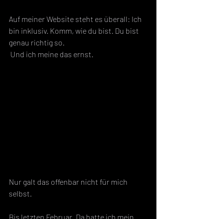
Auf meiner Website steht es überall: Ich 
bin inklusiv. Komm, wie du bist. Du bist 
genau richtig so.
 Und ich meine das ernst.
Nur galt das offenbar nicht für mich 
selbst.
Bis letzten Februar. Da hatte ich mein 