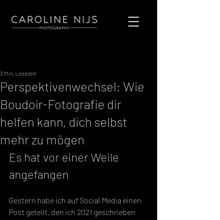
Registrieren
Beitrag
3 Min. Lesezeit
Perspektivenwechsel: Wie
Boudoir-Fotografie dir
helfen kann, dich selbst
mehr zu mögen
Es hat vor einer Weile 
angefangen
Gestern habe ich auf Social Media einen 
Post geteilt, den ich 2021 geschrieben 